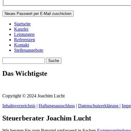
Startseite
Kanzlei
Hauptmenü
Leistungen
Referenzen
Kontakt
Stellenangebote
Search this site
Suchformular
Das Wichtigste
Copyright © 2024 Joachim Lucht
Inhaltsverzeichnis
|
Haftungsausschluss
|
Datenschutzerklärung
|
Impr
Steuerberater Joachim Lucht
Wir beraten Sie zum Beispiel umfassend in Sachen
Existenzgründung