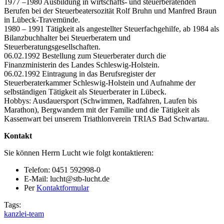
1977 –1980 Ausbildung in wirtschafts- und steuerberatenden
Berufen bei der Steuerbeatersozität Rolf Bruhn und Manfred Braun
in Lübeck-Travemünde.
1980 – 1991 Tätigkeit als angestellter Steuerfachgehilfe, ab 1984 als
Bilanzbuchhalter bei Steuerberatern und
Steuerberatungsgesellschaften.
06.02.1992 Bestellung zum Steuerberater durch die
Finanzministerin des Landes Schleswig-Holstein.
06.02.1992 Eintragung in das Berufsregister der
Steuerberaterkammer Schleswig-Holstein und Aufnahme der
selbständigen Tätigkeit als Steuerberater in Lübeck.
Hobbys: Ausdauersport (Schwimmen, Radfahren, Laufen bis
Marathon), Bergwandern mit der Familie und die Tätigkeit als
Kassenwart bei unserem Triathlonverein TRIAS Bad Schwartau.
Kontakt
Sie können Herrn Lucht wie folgt kontaktieren:
Telefon: 0451 592998-0
E-Mail: lucht@stb-lucht.de
Per
Kontaktformular
Tags:
kanzlei-team