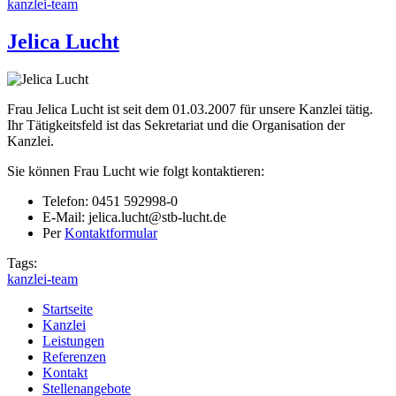
kanzlei-team
Jelica Lucht
Frau Jelica Lucht ist seit dem 01.03.2007 für unsere Kanzlei tätig.
Ihr Tätigkeitsfeld ist das Sekretariat und die Organisation der
Kanzlei.
Sie können Frau Lucht wie folgt kontaktieren:
Telefon: 0451 592998-0
E-Mail: jelica.lucht@stb-lucht.de
Per
Kontaktformular
Tags:
kanzlei-team
Startseite
Kanzlei
Hauptmenü
Leistungen
Referenzen
Kontakt
Stellenangebote