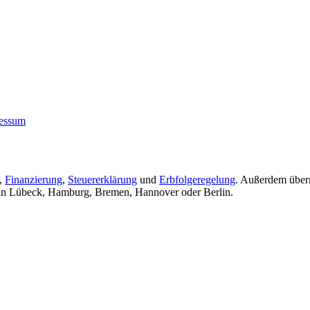
essum
,
Finanzierung
,
Steuererklärung
und
Erbfolgeregelung
. Außerdem über
e in Lübeck, Hamburg, Bremen, Hannover oder Berlin.